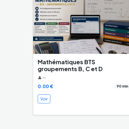
Mathématiques BTS
groupements B, C et D
👤 —
0.00 €
90 min
Voir