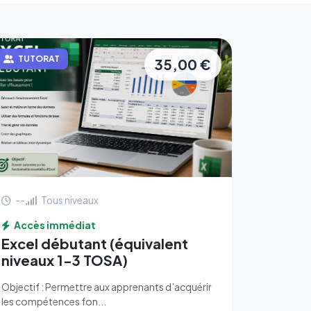
TUTORAT
35,00 €
--
Tous niveaux
Accès immédiat
Excel débutant (équivalent
niveaux 1-3 TOSA)
Objectif : Permettre aux apprenants d’acquérir
les compétences fon...