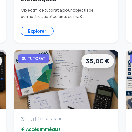
Objectif : ce tutorat a pour objectif de
permettre aux étudiants de ma&...
Explorer
TUTORAT
35,00 €
--
Tous niveaux
Accès immédiat