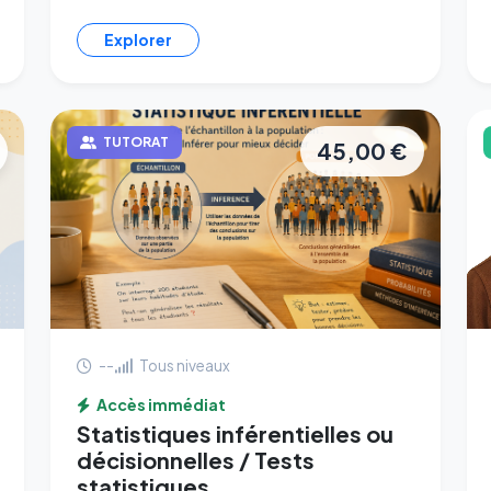
Explorer
TUTORAT
45,00 €
--
Tous niveaux
Accès immédiat
Statistiques inférentielles ou
décisionnelles / Tests
statistiques