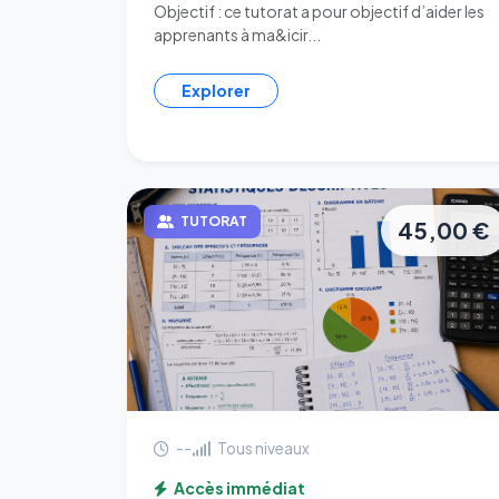
Objectif : ce tutorat a pour objectif d’aider les
apprenants à ma&icir...
Explorer
TUTORAT
45,00 €
--
Tous niveaux
Accès immédiat