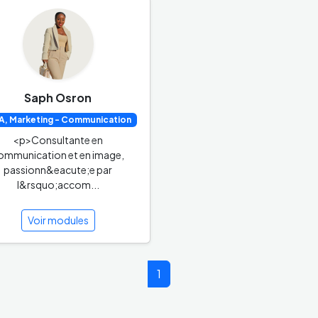
Saph Osron
, Marketing - Communication
<p>Consultante en
ommunication et en image,
passionn&eacute;e par
l&rsquo;accom...
Voir modules
1