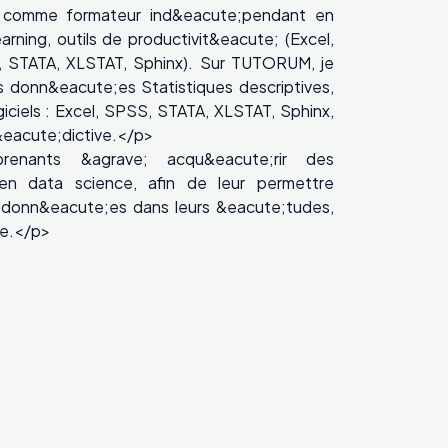
nt comme formateur ind&eacute;pendant en
rning, outils de productivit&eacute; (Excel,
S, STATA, XLSTAT, Sphinx). Sur TUTORUM, je
s donn&eacute;es Statistiques descriptives,
giciels : Excel, SPSS, STATA, XLSTAT, Sphinx,
r&eacute;dictive.</p>
enants &agrave; acqu&eacute;rir des
en data science, afin de leur permettre
es donn&eacute;es dans leurs &eacute;tudes,
le.</p>