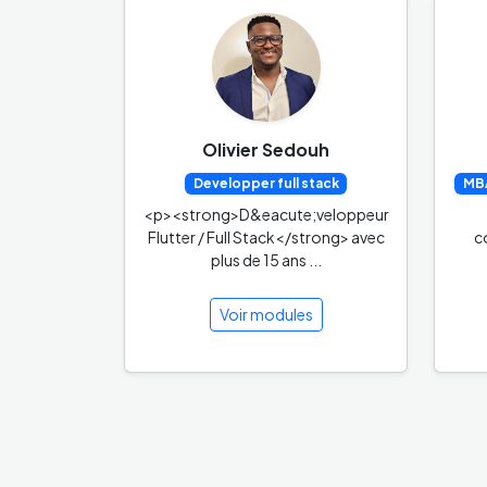
Olivier Sedouh
Developper full stack
MBA
<p><strong>D&eacute;veloppeur
Flutter / Full Stack</strong> avec
c
plus de 15 ans ...
Voir modules