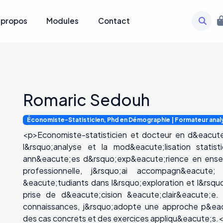
 propos
Modules
Contact
Romaric Sedouh
Économiste-Statisticien, Phd en Démographie | Formateur anal
<p>Economiste-statisticien et docteur en d&eacute
l&rsquo;analyse et la mod&eacute;lisation statis
ann&eacute;es d&rsquo;exp&eacute;rience en ensei
professionnelle, j&rsquo;ai accompagn&eacut
&eacute;tudiants dans l&rsquo;exploration et l&rsq
prise de d&eacute;cision &eacute;clair&eacute;e.
connaissances, j&rsquo;adopte une approche p&eac
des cas concrets et des exercices appliqu&eacute;s.