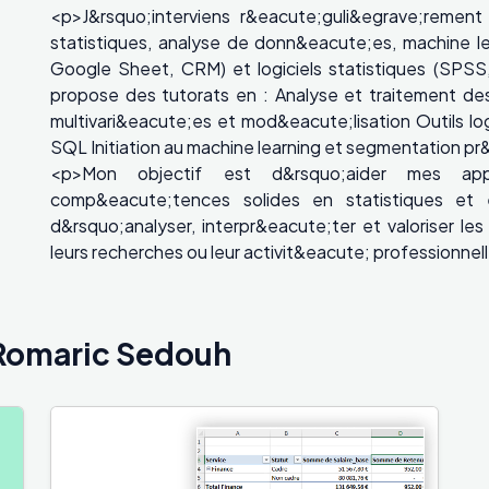
<p>J&rsquo;interviens r&eacute;guli&egrave;reme
statistiques, analyse de donn&eacute;es, machine lea
Google Sheet, CRM) et logiciels statistiques (SPS
propose des tutorats en : Analyse et traitement de
multivari&eacute;es et mod&eacute;lisation Outils lo
SQL Initiation au machine learning et segmentation p
<p>Mon objectif est d&rsquo;aider mes appr
comp&eacute;tences solides en statistiques et 
d&rsquo;analyser, interpr&eacute;ter et valoriser l
leurs recherches ou leur activit&eacute; professionnel
Romaric Sedouh