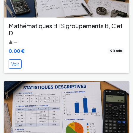
Mathématiques BTS groupements B, C et
D
👤 —
0.00 €
90 min
Voir