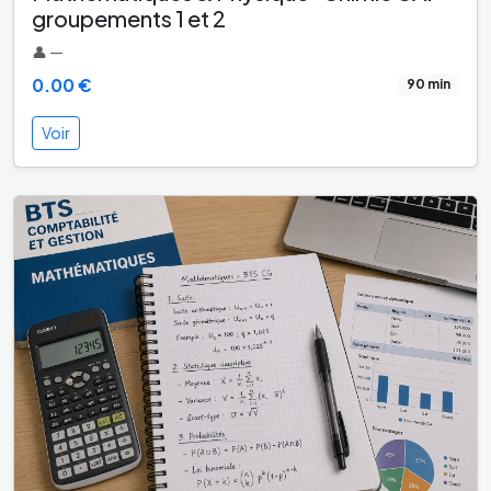
groupements 1 et 2
👤 —
0.00 €
90 min
Voir