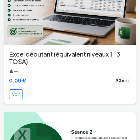
Excel débutant (équivalent niveaux 1-3
TOSA)
👤 —
0.00 €
90 min
Voir