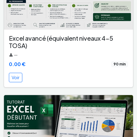
Excel avancé (équivalent niveaux 4-5
TOSA)
👤 —
0.00 €
90 min
Voir